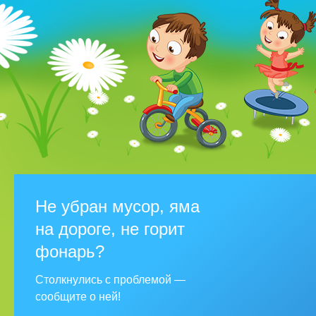
Не убран мусор, яма
на дороге, не горит
фонарь?
Столкнулись с проблемой —
сообщите о ней!