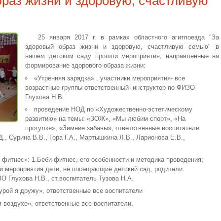
раз жизни и здоровую, счастливую
25 января 2017 г. в рамках областного агитпоезда "За
здоровый образ жизни и здоровую, счастливую семью" в
нашем детском саду прошли мероприятия, направленные на
формирование здорового образа жизни:
«Утренняя зарядка» , участники мероприятия- все
возрастные группы ответственный- инструктор по ФИЗО
Глухова Н.В.
проведение НОД по «Художественно-эстетическому
развитию» на темы: «ЗОЖ», «Мы любим спорт», «На
прогулке», «Зимние забавы», ответственные воспитатели:
., Сурина В.В., Гора Г.А., Мартышкина Л.В., Ларионова Е.В.,
 фитнес»: 1.Беби-фитнес, его особенности и методика проведения;
и мероприятия дети, не посещающие детский сад, родители.
О Глухова Н.В., ст.воспитатель Тузова Н.А.
урой я дружу», ответственные все воспитатели
 воздухе», ответственные все воспитатели.