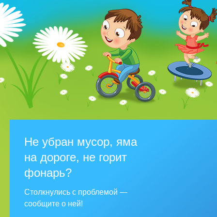
Не убран мусор, яма
на дороге, не горит
фонарь?
Столкнулись с проблемой —
сообщите о ней!