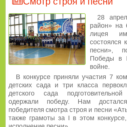
Смотр строя и песни
28 апре
район» на 
лицея им
состоялся 
песни», п
Победы в В
войне.
В конкурсе приняли участия 7 ко
детских сада и три класса первокл
детского сада подготовительно
одержали победу. Нам досталс
победителя смотра строя и песни «Ат
также грамоты за I в этом конкурсе
исполнение песни».