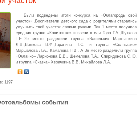
й участок
Были подведены итоги конкурса на «Облагородь свой
участок» .Воспитатели детского сада с родителями старались
улучшить свой участок своими руками. Так 1 место получила
средняя группа «Капитошка» и воспитатели Гора Г.А.,Шуткова
Т.Е..2е место разделили группа «Васильки» Мартышкина
Л.В.,Волкова В.Ф.,Гаранина П.С. и группа «Солнышко»
Маршалова Л.А., Камалова Н.В.. А 3е место разделили группа
«Облачко» Ларионова Е.В., Шемелова Т.А., Спиридонова О.Ю.
и группа «Сказка» Хвоичкина В.В, Михайлова Л.А.
в: 1197
отоальбомы события