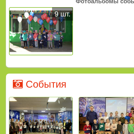
Фотоальбомы соб
9 шт.
События