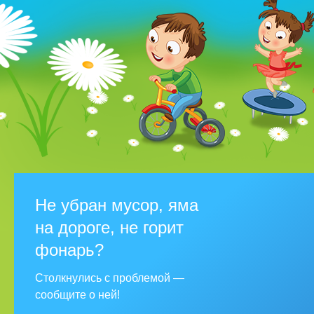
Не убран мусор, яма
на дороге, не горит
фонарь?
Столкнулись с проблемой —
сообщите о ней!