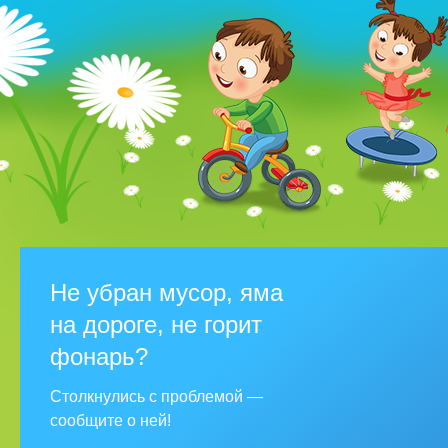
Не убран мусор, яма
на дороге, не горит
фонарь?
Столкнулись с проблемой —
сообщите о ней!