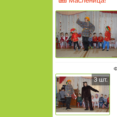
Масленица!
Ф
3 шт.