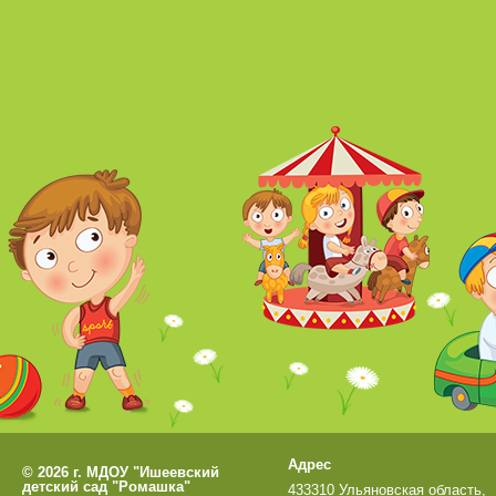
Адрес
©
2026 г. МДОУ "Ишеевский
детский сад "Ромашка"
433310 Ульяновская область,