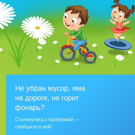
Не убран мусор, яма
на дороге, не горит
фонарь?
Столкнулись с проблемой —
сообщите о ней!