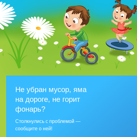
Не убран мусор, яма
на дороге, не горит
фонарь?
Столкнулись с проблемой —
сообщите о ней!