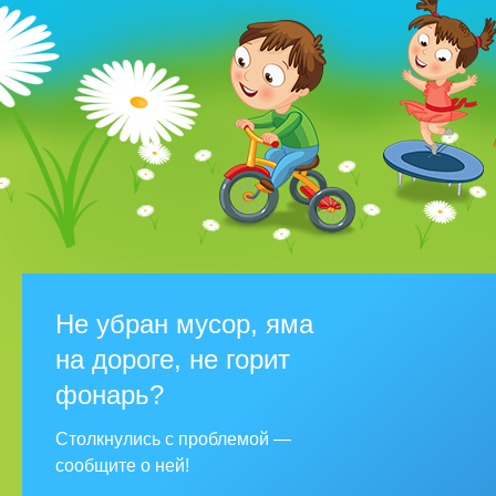
Не убран мусор, яма
на дороге, не горит
фонарь?
Столкнулись с проблемой —
сообщите о ней!