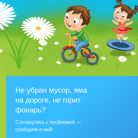
Не убран мусор, яма
на дороге, не горит
фонарь?
Столкнулись с проблемой —
сообщите о ней!