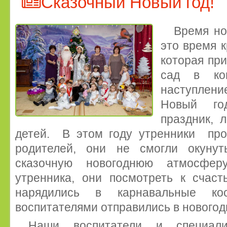
Сказочный Новый год!
Время но
это время к
которая при
сад в ко
наступлен
Новый го
праздник, 
детей. В этом году утренники про
родителей, они не смогли окуну
сказочную новогоднюю атмосфе
утренника, они посмотреть к счаст
нарядились в карнавальные к
воспитателями отправились в новогод
Наши воспитатели и специал