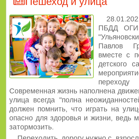
Пешеход и улица
28.01.2
ПБДД ОГИ
"Ульяновс
Павлов Гр
вместе с п
детского с
мероприя
переходу
Современная жизнь наполнена движе
улица всегда "полна неожиданносте
должен помнить, что играть на улиц
опасно для здоровья и жизни, ведь 
затормозить.
Переходить дорогу нужно с взросл