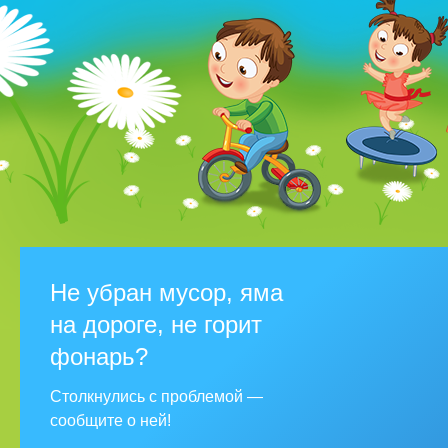
Не убран мусор, яма
на дороге, не горит
фонарь?
Столкнулись с проблемой —
сообщите о ней!