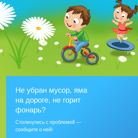
Не убран мусор, яма
на дороге, не горит
фонарь?
Столкнулись с проблемой —
сообщите о ней!