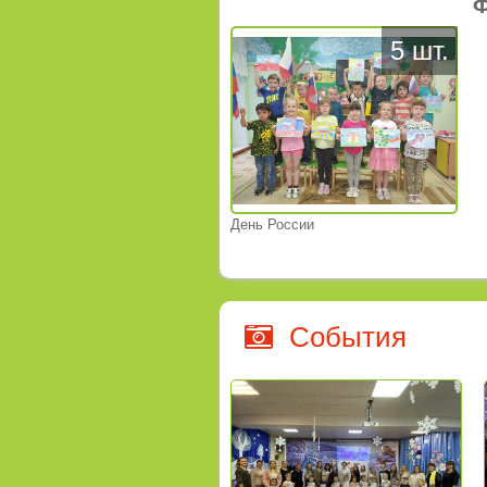
Ф
5 шт.
День России
События