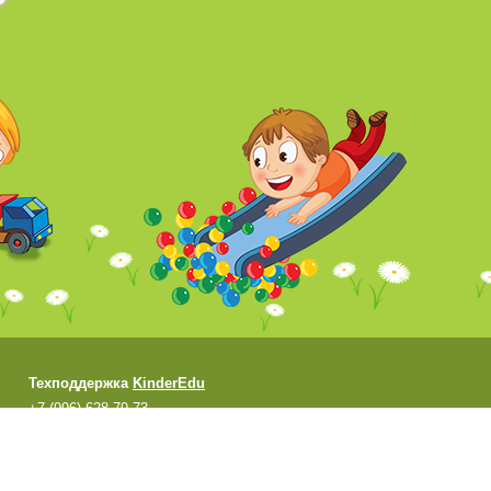
Техподдержка
KinderEdu
+7 (996) 628-79-73
support@kinderedu.ru