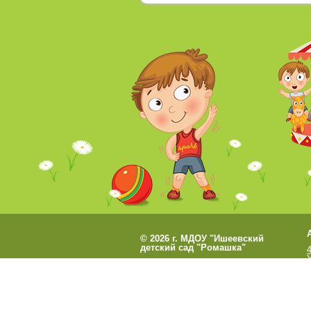
©
2026 г. МДОУ "Ишеевский
детский сад "Ромашка"
Разработано
СофтКБ
Обновления сайта
Данный сайт являе
О