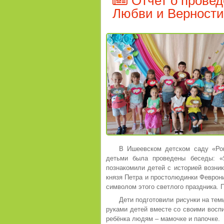
Отчет о провед
Любви и Верности"
В Ишеевском детском саду «Ро
детьми была проведены беседы: «
познакомили детей с историей возни
князя Петра и простолюдинки Феврони
символом этого светлого праздника. П
Дети подготовили рисунки на тем
руками детей вместе со своими восп
ребёнка людям – мамочке и папочке.