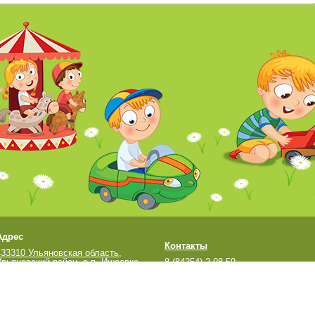
Адрес
Контакты
433310 Ульяновская область,
Ульяновский район, р.п. Ишеевка,
8 (84254) 2-08-59
ул. Новокомбинатовская, д. 15-А;
sad.romashka@mail.ru
ул. Новокомбинатовская, д. 13
тся официальным сайтом МДОУ "Ишеевский детский сад "Ромашка"
стальные сайты учреждения не поддерживаются.