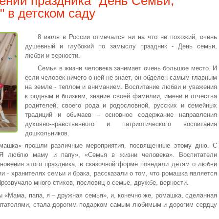
ении праздника "День Семьи,
 в детском саду
8 июля в России отмечался ни на что не похожий, очень
душевный и глубокий по замыслу праздник - День семьи,
любви и верности.
Семья в жизни человека занимает очень большое место. И
если человек ничего о ней не знает, он обделен самым главным
на земле - теплом и вниманием. Воспитание любви и уважения
к родным и близким, знание своей фамилии, имени и отчества
родителей, своего рода и родословной, русских и семейных
традиций и обычаев – основное содержание направления
духовно-нравственного и патриотического воспитания
дошкольников.
машка» прошли различные мероприятия, посвященные этому дню. С
Я люблю маму и папу», «Семья в жизни человека». Воспитатели
кновения этого праздника, в сказочной форме поведали детям о любви
и - хранителях семьи и брака, рассказали о том, что ромашка является
розвучало много стихов, пословиц о семье, дружбе, верности.
ы «Мама, папа, я – дружная семья», и, конечно же, ромашка, сделанная
итателями, стала дорогим подарком самым любимым и дорогим сердцу