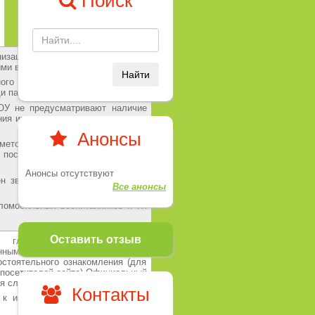
Поиск
низации обеспечен частично для
ыми возможностями здоровья.
Найти
ного входа и выхода из здания
и пандуса.
ДОУ не предусматривают наличие
ния инвалидных колясок, поручни
Анонсы
 методическому и медицинскому
осредством предоставления
Анонсы отсутствуют
н звонок, для вызова работника
Все анонсы
ломобильных воспитанников и их
Оставить отзыв
главной страницы которого
нным системам и информационно-
стоятельного ознакомления (для
и посетителей сайта).Официальный
ля слабовидящих.
Контакты
 к информационным системам и
ионным сетям, специально