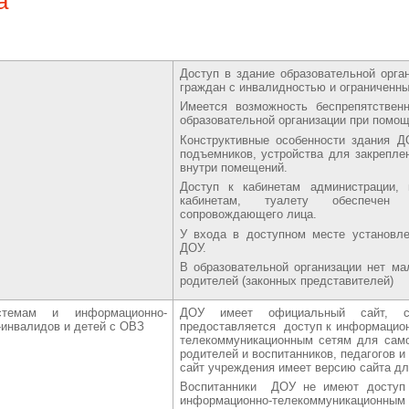
а
Доступ в здание образовательной орга
граждан с инвалидностью и ограниченн
Имеется возможность беспрепятствен
образовательной организации при помощ
Конструктивные особенности здания 
подъемников, устройства для закрепле
внутри помещений.
Доступ к кабинетам администрации,
кабинетам, туалету обеспечен п
сопровождающего лица.
У входа в доступном месте установле
ДОУ.
В образовательной организации нет ма
родителей (законных представителей)
темам и информационно-
ДОУ имеет официальный сайт, с 
инвалидов и детей с ОВЗ
предоставляется
доступ к информацио
телекоммуникационным сетям для само
родителей и воспитанников, педагогов 
сайт учреждения имеет версию сайта д
Воспитанники ДОУ не имеют доступ
информационно-телекоммуникац