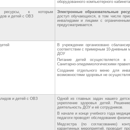
оборудованного компьютерного кабинета
ые ресурсы, к которым
Электронные образовательные рес
идов и детей с ОВЗ
доступ обучающихся, в том числе при
инвалидами и лицами с ограниченным
предусматривается.
детей
В учреждении организовано сбалансир
соответствии с примерным 10-дневным
ДОУ
Питание детей осуществляется в 
Санитарно-эпидемиологическими прави
Создание отдельного меню для инв
возможностями здоровья не осуществля
алидов и детей с ОВЗ
Одной из главных задач нашего детск
укрепление здоровья детей. Решен
деятельность ДОУ и её сотрудников.
В начале и конце учебного года медици
педагоги проводят обследование физиче
Медсестра (по согласованию) конт
карантинных мероприятий, проводит пр