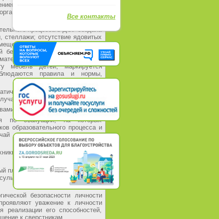
ением, температурным режимом в
организовывается осмотр детей
Все контакты
тельного процесса в ДОУ создана
, стеллажи; отсутствие ядовитых
мещений, где находятся дети, с
 безопасности; осуществляется
материалов и медикаментов;
ту мебель детей, маркируется
облюдаются правила и нормы,
атической пожарной сигнализации
лучае возникновения пожара.
вами пожаротушения.
ия по эвакуации, на которых
ков образовательного процесса и
чай возникновения пожара и
хники безопасности с различными
ый план работы с детьми в рамках
ультации для родителей по
гической безопасности личности
 проявляют уважение к личности
я реализации его способностей,
шение к сверстникам.