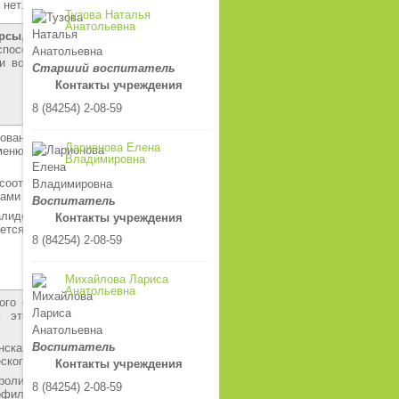
 нет.
Тузова Наталья
Анатольевна
урсы,
к которым обеспечивается
способленные для использования
и возможностями здоровья – не
Старший воспитатель
Контакты учреждения
8 (84254) 2-08-59
ованное 5-ти разовое питание в
Ларионова Елена
 меню, утвержденным заведующим
Владимировна
соответствии с действующими
лами и нормативами СанПиН
Воспитатель
алидов и лиц с ограниченными
Контакты учреждения
ется.
8 (84254) 2-08-59
Михайлова Лариса
Анатольевна
ого сада является сохранение и
ию этой задачи подчинена вся
Воспитатель
нская сестра, инструктор по ФК и
ского развития детей.
Контакты учреждения
ролирует выполнение режима,
8 (84254) 2-08-59
офилактическую работу с детьми.