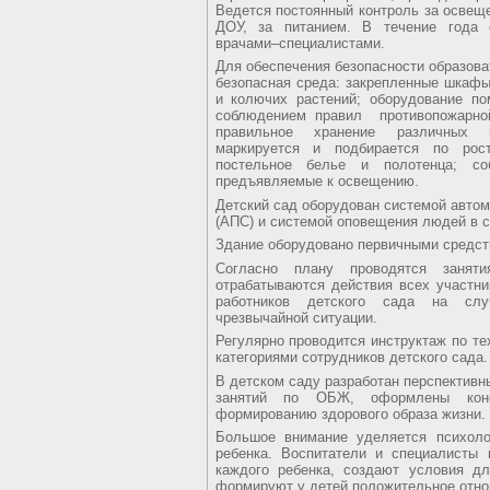
Ведется постоянный контроль за освещ
ДОУ, за питанием. В течение года 
врачами–специалистами.
Для обеспечения безопасности образова
безопасная среда: закрепленные шкафы
и колючих растений; оборудование по
соблюдением правил противопожарной
правильное хранение различных 
маркируется и подбирается по рос
постельное белье и полотенца; с
предъявляемые к освещению.
Детский сад оборудован системой автом
(АПС) и системой оповещения людей в с
Здание оборудовано первичными средст
Согласно плану проводятся занят
отрабатываются действия всех участни
работников детского сада на слу
чрезвычайной ситуации.
Регулярно проводится инструктаж по те
категориями сотрудников детского сада.
В детском саду разработан перспективн
занятий по ОБЖ, оформлены конс
формированию здорового образа жизни.
Большое внимание уделяется психоло
ребенка. Воспитатели и специалисты
каждого ребенка, создают условия дл
формируют у детей положительное отно