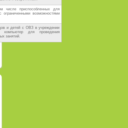
ом числе приспособленных для
с ограниченными возможностями
дов и детей с ОВЗ в учреждении
а, компьютер для проведения
ых занятий.