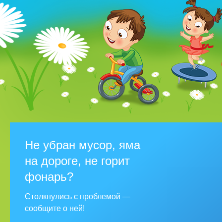
Не убран мусор, яма
на дороге, не горит
фонарь?
Столкнулись с проблемой —
сообщите о ней!