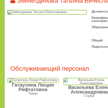
Зейнетдинова Татьяна Вячесл
Должность
Квалифик
категория:
Образован
Общий:
Педагогич
Обслуживающий персонал
Гатаулина Люция
Васильева Елен
Рифгатовна
Александровна
Повар
Сторож