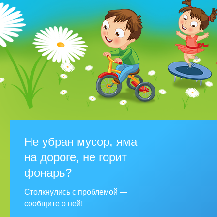
Не убран мусор, яма
на дороге, не горит
фонарь?
Столкнулись с проблемой —
сообщите о ней!